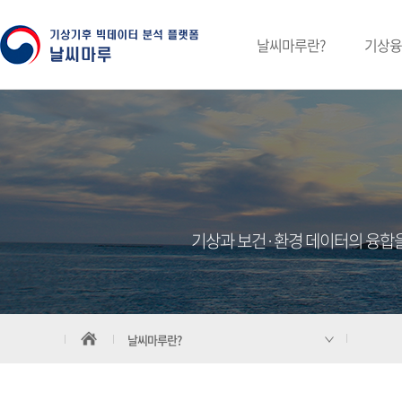
날씨마루란?
기상융
기상과 보건·환경 데이터의 융합
날씨마루란?