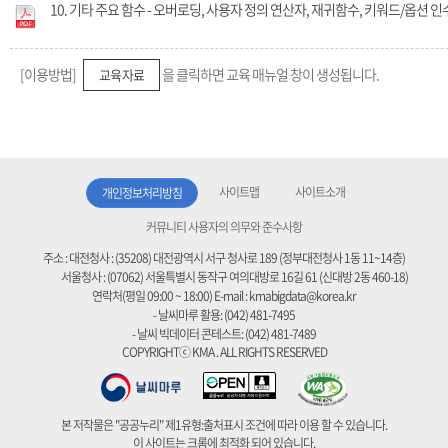
10. 기타 주요 함수 - 오버로딩, 사용자 정의 연산자, 재귀함수, 키워드/옵션 인
[이용방법]
을 클릭하면 교육 매뉴얼 창이 생성됩니다.
교육자료
사이트맵
사이트소개
개인정보처리방침
커뮤니티 사용자의 의무와 준수사항
주소 :
대전청사 : (35208) 대전광역시 서구 청사로 189 (정부대전청사 1동 11~14층)
서울청사 : (07062) 서울특별시 동작구 여의대방로 16길 61 (신대방 2동 460-18)
연락처(평일 09:00 ~ 18:00)
E-mail :
kmabigdata@korea.kr
- 날씨마루 활용: (042) 481-7495
- 날씨 빅데이터 콘테스트: (042) 481-7489
COPYRIGHTⓒ KMA . ALL RIGHTS RESERVED
본 저작물은 "공공누리" 제1유형:출처표시 조건에 따라 이용 할 수 있습니다.
이 사이트는 크롬에 최적화 되어 있습니다.