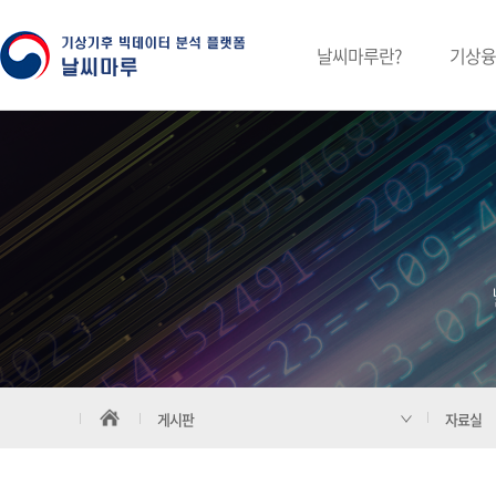
날씨마루란?
기상융
게시판
자료실