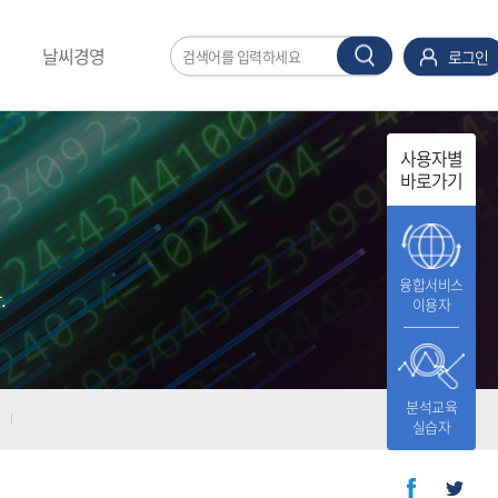
날씨경영
로그인
사용자별
바로가기
융합서비스
.
이용자
분석교육
실습자