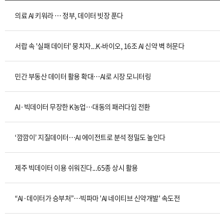
의료 AI 키워라 … 정부, 데이터 빗장 푼다
서랍 속 '실패 데이터' 뭉치자...K-바이오, 16조 AI 신약 벽 허문다
민간 부동산 데이터 활용 확대…AI로 시장 모니터링
AI·빅데이터 무장한 K농업…대동의 패러다임 전환
‘깜깜이’ 지질데이터…AI 에이전트로 분석 정밀도 높인다
제주 빅데이터 이용 쉬워진다...65종 상시 활용
“AI·데이터가 승부처”…빅파마 'AI 네이티브 신약개발' 속도전