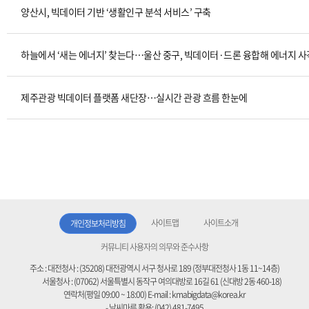
양산시, 빅데이터 기반 ‘생활인구 분석 서비스’ 구축
하늘에서 ‘새는 에너지’ 찾는다…울산 중구, 빅데이터·드론 융합해 에너지 
제주관광 빅데이터 플랫폼 새단장…실시간 관광 흐름 한눈에
사이트맵
사이트소개
개인정보처리방침
커뮤니티 사용자의 의무와 준수사항
주소 :
대전청사 : (35208) 대전광역시 서구 청사로 189 (정부대전청사 1동 11~14층)
서울청사 : (07062) 서울특별시 동작구 여의대방로 16길 61 (신대방 2동 460-18)
연락처(평일 09:00 ~ 18:00)
E-mail :
kmabigdata@korea.kr
- 날씨마루 활용: (042) 481-7495