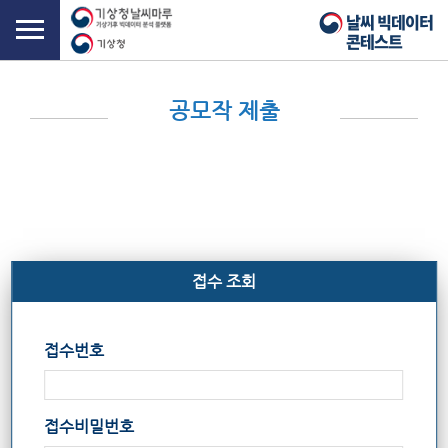
공모작 제출
접수 조회
접
접수번호
수
접
조
수
회
번
테
접수비밀번호
호
이