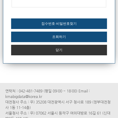
입
접
블
력
수
비
밀
번
접수번호·비밀번호찾기
호
입
력
조회하기
닫기
연락처 : 042-481-7489 (평일 09:00 ~ 18:00) Email :
kmabigdata@korea.kr
대전청사 주소 : 우) 35208 대전광역시 서구 청사로 189 (정부대전청
사 1동 11-14층)
서울청사 주소 : 우) 07062 서울시 동작구 여의대방로 16길 61 (신대