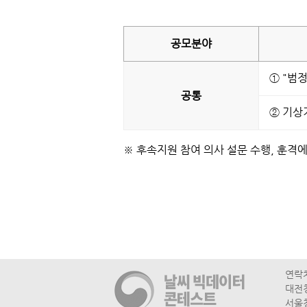
수
공모
분야
상
자
후
① "범
속
공통
지
원
② 기상
테
이
블
※ 후속지원 참여 의사 설문 수행, 훈격
연락처 
대전청
서울청