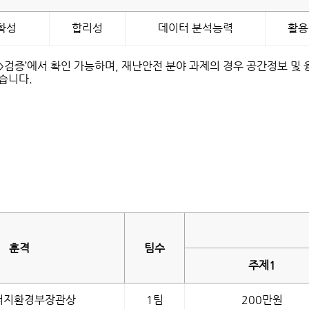
확성
합리성
데이터 분석능력
활용
>검증’에서 확인 가능하며, 재난안전 분야 과제의 경우 공간정보 및
습니다.
훈격
팀수
주제1
너지환경부장관상
1팀
200만원