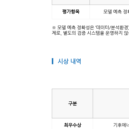
항
목
평가항목
모델 예측 정
테
이
블
※ 모델 예측 정확성은 ‘데이터/분석환경
제로, 별도의 검증 시스템을 운영하지 않
시상 내역
시
상
내
구분
역
테
이
블
최우수상
기후에