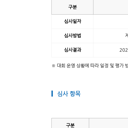
심
구분
사
안
내
심사
일자
테
이
블
심사
방법
심사
결과
20
※ 대회 운영 상황에 따라 일정 및 평가 
심사 항목
심
구분
사