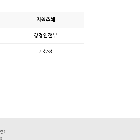
지원
주체
행정안전부
기상청
층)
)