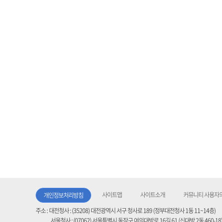
사이트맵
사이트소개
커뮤니티 사용자의
개인정보처리방침
주소 :
대전청사 : (35208) 대전광역시 서구 청사로 189 (정부대전청사 1동 11~14층)
서울청사 : (07062) 서울특별시 동작구 여의대방로 16길 61 (신대방 2동 460-18